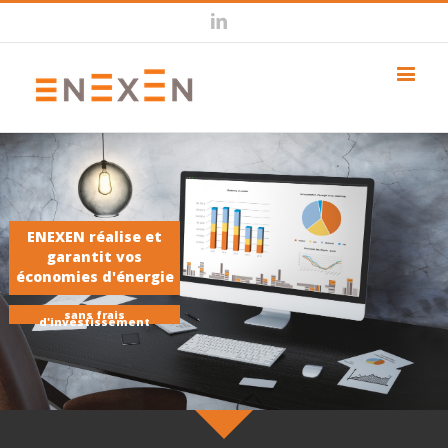
Linkedin
ENEXEN réalise et
garantit vos
économies d'énergie
sans frais
d'investissement